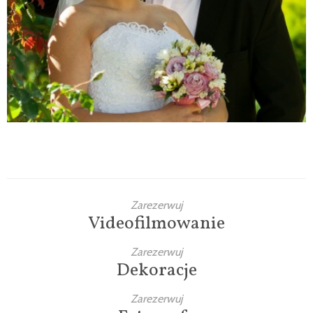
Komunie
Wesela
Chrzty
Komunie
Zarezerwuj
Videofilmowanie
Zarezerwuj
Dekoracje
Zarezerwuj